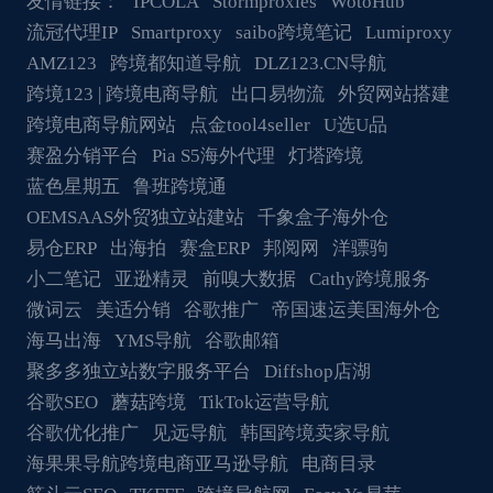
友情链接：
IPCOLA
Stormproxies
WotoHub
流冠代理IP
Smartproxy
saibo跨境笔记
Lumiproxy
AMZ123
跨境都知道导航
DLZ123.CN导航
跨境123 | 跨境电商导航
出口易物流
外贸网站搭建
跨境电商导航网站
点金tool4seller
U选U品
赛盈分销平台
Pia S5海外代理
灯塔跨境
蓝色星期五
鲁班跨境通
OEMSAAS外贸独立站建站
千象盒子海外仓
易仓ERP
出海拍
赛盒ERP
邦阅网
洋骠驹
小二笔记
亚逊精灵
前嗅大数据
Cathy跨境服务
微词云
美适分销
谷歌推广
帝国速运美国海外仓
海马出海
YMS导航
谷歌邮箱
聚多多独立站数字服务平台
Diffshop店湖
谷歌SEO
蘑菇跨境
TikTok运营导航
谷歌优化推广
见远导航
韩国跨境卖家导航
海果果导航跨境电商亚马逊导航
电商目录