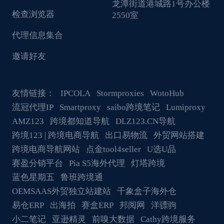
龙潭街道港城路1号办公楼
检查浏览器
2550室
代理信息集合
邀请好友
友情链接：
IPCOLA
Stormproxies
WotoHub
流冠代理IP
Smartproxy
saibo跨境笔记
Lumiproxy
AMZ123
跨境都知道导航
DLZ123.CN导航
跨境123 | 跨境电商导航
出口易物流
外贸网站搭建
跨境电商导航网站
点金tool4seller
U选U品
赛盈分销平台
Pia S5海外代理
灯塔跨境
蓝色星期五
鲁班跨境通
OEMSAAS外贸独立站建站
千象盒子海外仓
易仓ERP
出海拍
赛盒ERP
邦阅网
洋骠驹
小二笔记
亚逊精灵
前嗅大数据
Cathy跨境服务