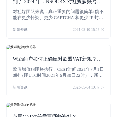
到了 2024 年，NSOCKS 对社媒多账号团
队更有用了
对社媒团队来说，真正重要的问题很简单: 能不
能在更少怀疑、更少 CAPTCHA 和更少 IP 封锁
的情况下管理更多账号。这也是 2024 年 NSOC
KS 更具体的价值所在。
新闻资讯
2024-05-10 15:15:40
Wish商户如何正确应对欧盟VAT新规？完
整手册来啦
欧盟增值税即将执行，CEST时间2021年7月1日
0时（即UTC时间2021年6月30日22时），新的
欧盟增值税政策就将要实施。Wish也已经发布
了2轮公告，对欧盟VAT的相关问题进行了说明
新闻资讯
2023-05-04 13:47:37
和解答。
英国VAT注册需要哪些资料？