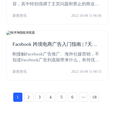
容，其中特别强调了主页问题和禁止的商业模
式所涉及的违规原因，小编将为广告主们详细
介绍一下，希望可以减少政策问题对账户带来
新闻资讯
2022-10-08 11:06:06
的影响。
Facebook 跨境电商广告入门指南 | 7天零
基础解锁FB广告投放
刚接触Facebook广告推广、海外社媒营销，不
知道Facebook广告到底能带来什么，有何优
势，具体又应该怎么做？Facebook发布了《Fac
ebook跨境电商广告入门指南》，小编将对重点
新闻资讯
2022-10-08 11:00:55
内容进行介绍，带你认识Facebook，明确为什
么选择Facebook广告营销，跨出全球推广第一
步。
1
2
3
4
5
6
18