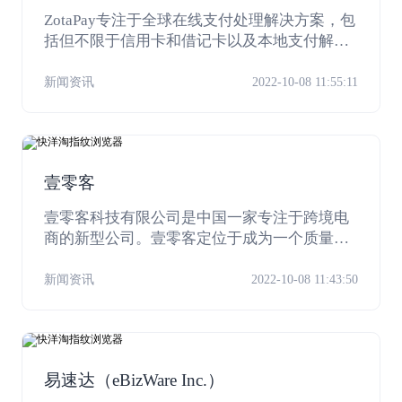
ZotaPay专注于全球在线支付处理解决方案，包
括但不限于信用卡和借记卡以及本地支付解决
方案。 ZotaPay的目标是为商家提供定制的支
付解决方案，以最适合其业务和客户的需求。Z
新闻资讯
2022-10-08 11:55:11
otaPay团队由来自在线支付行业各个领域的经
验丰富和敬业的个人组成。 ZotaPay了解您的
业务需求，并为您提供量身定制的专业知识和
解决方案。ZotaPay致力于成为领先的支付服务
壹零客
提供商，为全球商户提供量身定制的解决方
案。
壹零客科技有限公司是中国一家专注于跨境电
商的新型公司。壹零客定位于成为一个质量可
靠，受消费者信赖的电商品牌，帮助国内厂商
解决产品外销过程中遇到的问题，让全球各地
新闻资讯
2022-10-08 11:43:50
的消费者轻松、快乐、便捷的购买全球精品。
易速达（eBizWare Inc.）