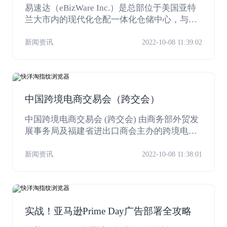
易速达（eBizWare Inc.）是总部位于美国亚特
兰大市内的现代化仓配一体化仓储中心，与US
PS、UPS以及FedEx均有超过15年的深度合作。
提供专业高效的换标转发、一件代发、退货接
新闻资讯
2022-10-08 11:39:02
收等服务，更有华人客服可提供私人订制服
务。派送范围覆盖北美（美，加，墨）所有区
域。易速达为您提供专业、安全、稳定、高效
的海外仓储服务。
中国跨境电商交易会（跨交会）
中国跨境电商交易会 (跨交会) 由商务部外贸发
展事务局及福建省进出口商会主办的跨境电商
展览会，每年3月18日—20日在福州举行。202
1年是跨交会开启元年，也是目前为止中国规模
新闻资讯
2022-10-08 11:38:01
最大、客商最多、辐射面最广、成交额最高的
跨境电商盛会。
实战！亚马逊Prime Day广告部署全攻略