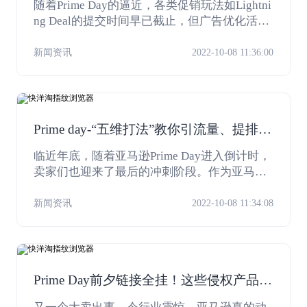
随着Prime Day的逼近，各类促销玩法如Lightni
ng Deal的提交时间早已截止，但广告优化活动
还在进行时。Prime Day能为商家带来光环效
应，但要在活动中脱颖而出，最大化提升销
新闻资讯
2022-10-08 11:36:00
量，广告部署不能马虎。
Prime day-“五维打法”教你引流量、提排名
冲刺爆单
临近年底，随着亚马逊Prime Day进入倒计时，
卖家们也迎来了最后的冲刺阶段。作为亚马逊
卖家最为重视的大促活动，Prime Day是店铺一
年营收的“高光时刻”。数据显示，曾经的2020
新闻资讯
2022-10-08 11:34:08
年Prime day期间销量达到全年销量的27%，两
天搞定一个季度的销量并不是天方夜谭。
Prime Day前夕链接全挂！这些侵权产品快
下架！