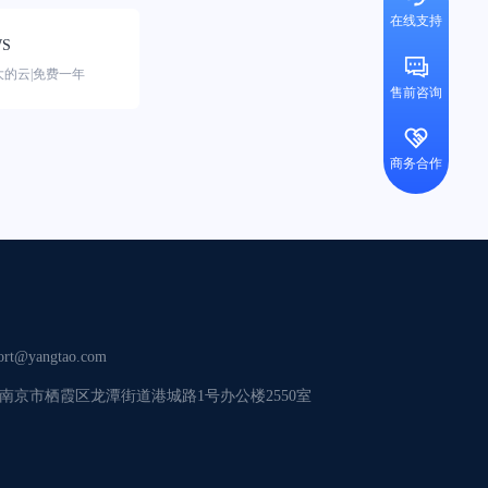
在线支持
S
大的云|免费一年
售前咨询
商务合作
ort@yangtao.com
南京市栖霞区龙潭街道港城路1号办公楼2550室