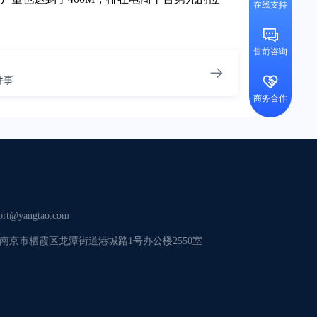
在线支持
售前咨询
件事
商务合作
ort@yangtao.com
南京市栖霞区龙潭街道港城路1号办公楼2550室