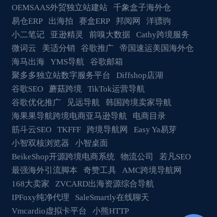
OEMSAAS外贸独立站建站
千象盒子海外仓
易仓ERP
出海拍
赛盒ERP
邦阅网
洋骠驹
小二笔记
亚逊精灵
前嗅大数据
Cathy跨境服务
微词云
美适分销
谷歌推广
帝国速运美国海外仓
海马出海
YMS导航
谷歌邮箱
聚多多独立站数字服务平台
Diffshop店湖
谷歌SEO
蘑菇跨境
TikTok运营导航
谷歌优化推广
见远导航
韩国跨境卖家导航
海果果导航跨境电商亚马逊导航
电商目录
筋斗云SEO
TKFFF
跨境导航网
Easy Ya易芽
小智双核浏览器
小智桌面
BeikeShop开源跨境电商系统
物流公司
若凡SEO
最强海外引流脚本
奇赞工具
AMC跨境导航网
168大卖家
ZVCARD出海资源综合导航
IPFoxy纯净代理
SaleSmartly在线聊天
Vmcardio虚拟卡平台
小熊HTTP