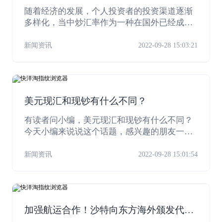
随着经济的发展，个人投资者的投资渠道逐渐
多样化，当中炒汇率作为一种在国外已经成熟
运行几十年的投资形式，并以最快的时间进入
中国普通老百姓的视线。炒汇率因其交易简
新闻资讯
2022-09-28 15:03:21
单、可利用保证金比例以小博大获取较高收益
而逐步受到国内投资者的青睐。那么，作为一
位打算入市的初级投资者，炒汇率应该遵循什
么规则？
美元现汇和现钞有什么不同？
有读者问小编，美元现汇和现钞有什么不同？
今天小编来说说这个话题，感兴趣的朋友一起
来看看吧！希望对你们有所帮助。
新闻资讯
2022-09-28 15:01:54
加强航运合作！沙特向东方海外颁发代理