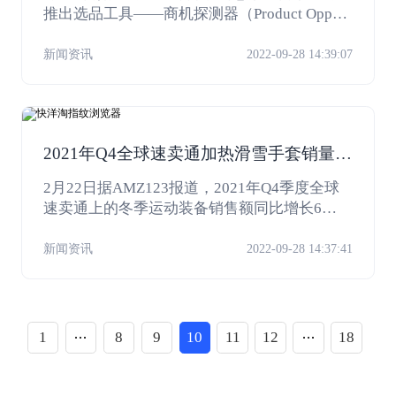
推出选品工具——商机探测器（Product Opport
unity Explorer），借助亚马逊大数据分析以及
人工智能算法，以细分市场搜索词为核心，帮
新闻资讯
2022-09-28 14:39:07
助卖家挖掘、捕捉未被满足的买家需求和竞品
的信息，深度剖析至ASIN层级，节省卖家开发
新品所需要的时间。
2021年Q4全球速卖通加热滑雪手套销量同
比增78000%
2月22日据AMZ123报道，2021年Q4季度全球
速卖通上的冬季运动装备销售额同比增长6
0%，越来越多的买家正在寻找更时尚+的滑雪
服、护目镜和头盔。
新闻资讯
2022-09-28 14:37:41
1
8
9
10
11
12
18