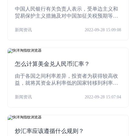
后走势会如何？
中国人民银行有关负责人表示，受单边主义和
贸易保护主义措施及对中国加征关税预期等影
响，今日人民币对美元汇率有所贬值，突破了7
元，但人民币对一篮子货币继续保持稳定和强
新闻资讯
2022-09-28 15:09:08
势，这是市场供求和国际汇市波动的反映。
怎么计算美金兑人民币汇率？
由于各国之间利率差异，投资者为获得较高收
益，就将其资金从利率低的国家转移到利率高
的国家。这在过去一年中美元随着连续升息而
不断升值，今年以来又因为市场预期利率即将
新闻资讯
2022-09-28 15:07:04
见顶而遭到抛售表现得尤为突出。但中国是外
汇管制国家，人民币兑美元的汇价并不完全由
市场因素决定。那么怎么计算美金兑人民币汇
率？
炒汇率应该遵循什么规则？