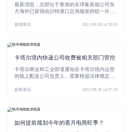
许可证
最新消息，总部位于香港的全球集装箱公司东
方海外已获得由沙特港口总局颁发的统一许可
证“Overseas Mashreq Shipping Lines Limited O
OCL”，经由此证，外国投资者在沙特所有港口
新闻资讯
2022-09-28 14:59:03
开展为期三年的海事活动。
卡塔尔境内快递公司收费被相关部门管控
卡塔尔商业和工业部谨通知在卡塔尔境内运营
的线上配送公司负责人，需要根据法律规定和
现行法规履行保护消费者权利的义务，特别是
在实施公平定价方面，特别是关于消费者保护
新闻资讯
2022-09-28 14:57:35
的 2008 年第 (8) 号法。
如何提前规划今年的斋月电商旺季？