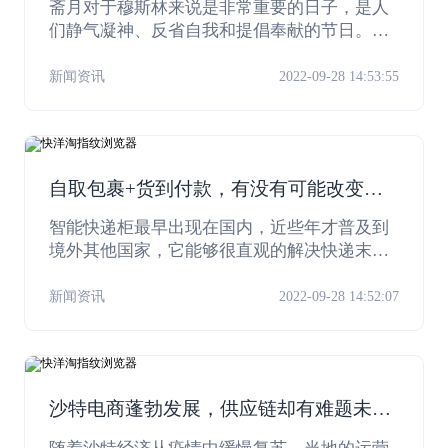
斋月对于穆斯林来说是非常重要的日子，是人
们静气凝神、反省自我和提倡奉献的节日。在
这段时间里，人们为家庭添置家居好物，为孩
子长辈添置新衣，为亲朋好友准备礼物，和中
新闻资讯
2022-09-28 14:53:55
国的新年无异。
自取包裹+货到付款，有没有可能改变沙
特物流行业？
智能快递柜最早出现在国内，近些年才普及到
境外其他国家，它能够很直观的解决快递末端
派送时间不匹配、作业效率低、人工成本高以
及“无接触”安全性的痛点，但是对于电商企业
新闻资讯
2022-09-28 14:52:07
来说，物流末端是尤为重要的环节，也是用户
体验感最强的环节。
沙特电商蓬勃发展，供应链却有难题未破
解