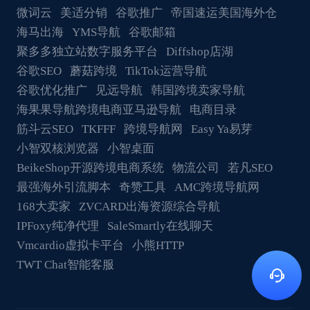
微词云
美适分销
谷歌推广
帝国速运美国海外仓
海马出海
YMS导航
谷歌邮箱
聚多多独立站数字服务平台
Diffshop店湖
谷歌SEO
蘑菇跨境
TikTok运营导航
谷歌优化推广
见远导航
韩国跨境卖家导航
海果果导航跨境电商亚马逊导航
电商目录
筋斗云SEO
TKFFF
跨境导航网
Easy Ya易芽
小智双核浏览器
小智桌面
BeikeShop开源跨境电商系统
物流公司
若凡SEO
最强海外引流脚本
奇赞工具
AMC跨境导航网
168大卖家
ZVCARD出海资源综合导航
IPFoxy纯净代理
SaleSmartly在线聊天
Vmcardio虚拟卡平台
小熊HTTP
TWT Chat智能客服