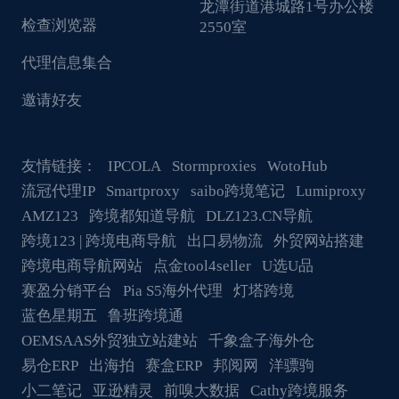
龙潭街道港城路1号办公楼
检查浏览器
2550室
代理信息集合
邀请好友
友情链接：
IPCOLA
Stormproxies
WotoHub
流冠代理IP
Smartproxy
saibo跨境笔记
Lumiproxy
AMZ123
跨境都知道导航
DLZ123.CN导航
跨境123 | 跨境电商导航
出口易物流
外贸网站搭建
跨境电商导航网站
点金tool4seller
U选U品
赛盈分销平台
Pia S5海外代理
灯塔跨境
蓝色星期五
鲁班跨境通
OEMSAAS外贸独立站建站
千象盒子海外仓
易仓ERP
出海拍
赛盒ERP
邦阅网
洋骠驹
小二笔记
亚逊精灵
前嗅大数据
Cathy跨境服务