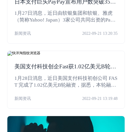
日本支付巨头PayPay宣布用户数突破3500
万
1月27日消息，近日由软银集团和软银、雅虎
（简称Yahoo! Japan）3家公司共同出资的PayP
ay宣布，该公司提供的无现金结算服务“PayPa
y”在2021年1月4日用户数突破了3500万人。
新闻资讯
2022-09-21 13:20:35
美国支付科技创企Fast获1.02亿美元B轮融
资
1月28日消息，近日美国支付科技初创公司 FAS
T 完成了1.02亿美元B轮融资，据悉，本轮融资
由Stripe和Addition领投，Index Ventures、Susa
Ventures和Sugar CAPItal跟投。
新闻资讯
2022-09-21 13:19:48