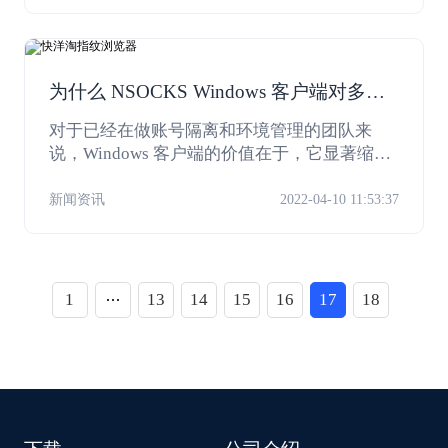
器环境工作流。
为什么 NSOCKS Windows 客户端对多账
号团队更实用
对于已经在做账号隔离和环境管理的团队来
说，Windows 客户端的价值在于，它显著缩短
了代理接入、桌面控制和第三方工具之间的距
离。
新闻资讯
2022-04-10 11:53:37
1
13
14
15
16
17
18