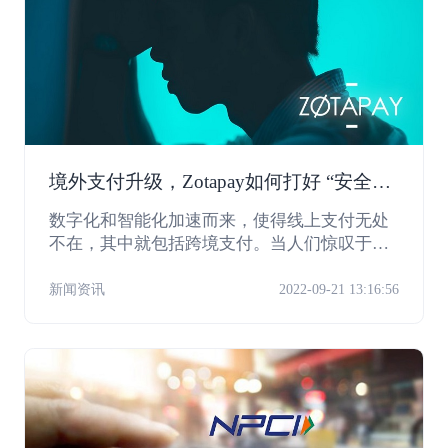
境外支付升级，Zotapay如何打好 “安全
牌”？
数字化和智能化加速而来，使得线上支付无处
不在，其中就包括跨境支付。当人们惊叹于线
上付款的便捷时，也需要考虑到背后所蕴藏的
安全隐患和风险。ZotaPay作为全球支付技术服
新闻资讯
2022-09-21 13:16:56
务提供商，将利用其在安全技术上的领先优
势，为商家和个人保驾护航。