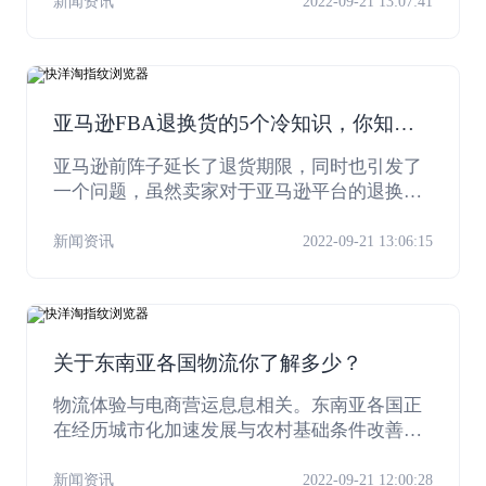
委员会（GCC）旗下的多家风投企业和私人理
新闻资讯
2022-09-21 13:07:41
财机构。
亚马逊FBA退换货的5个冷知识，你知道
多少？
亚马逊前阵子延长了退货期限，同时也引发了
一个问题，虽然卖家对于亚马逊平台的退换货
政策肯定不会陌生，但是下面这5个冷知识，大
家都知道吗？快跟着优梯来看看吧。
新闻资讯
2022-09-21 13:06:15
关于东南亚各国物流你了解多少？
物流体验与电商营运息息相关。东南亚各国正
在经历城市化加速发展与农村基础条件改善的
必然进程，居民对消费品乃至在线电商的庞大
需求持续发酵。但目前物流发展轨迹仍难以跑
新闻资讯
2022-09-21 12:00:28