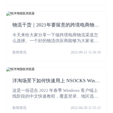
外仓实践案例好经验好做法。数据显示，目前
海外仓数量超1800个，服务范围覆盖全球，成
为支撑跨境电商发展、拓展国际市场的新型外
贸基础设施。
物流干货｜2021年要留意的跨境电商物流
渠道！
今天来给大家分享一下做跨境电商物流渠道怎
么选择。一个好的物流供应商能够为大家省时
省力又省心。也可以为大家降低售后率，提高
售前转化率。
新闻资讯
2022-09-21 11:56:10
洋淘场景下如何快速用上 NSOCKS Windo
ws 客户端
这是一份适合 2022 年春季 Windows 客户端上
线阶段的中文快速教程，覆盖登录、地区选
择、代理连接、本地端口查看以及浏览器验证
等常见操作，也更适合洋淘这类多账号和浏览
新闻资讯
2022-04-20 11:55:13