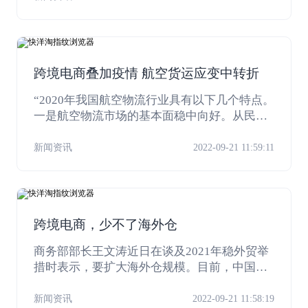
赢电商增速。
跨境电商叠加疫情 航空货运应变中转折
“2020年我国航空物流行业具有以下几个特点。
一是航空物流市场的基本面稳中向好。从民航
局公布的主要生产指标统计来看，今年货邮周
转量降幅逐渐收窄。二是以跨境电商为代表的
新闻资讯
2022-09-21 11:59:11
新业态新模式为航空物流提供发展动能的同
时，也提出了新要求。疫情暴发促进了‘宅经
济’消费，线上购物渗透率不断提高，进一步带
动了跨境电商繁荣。跨境电商市场的快速成长
跨境电商，少不了海外仓
和支持政策的持续加码，为航空物流提供了稳
定的市场预期。”在2020中国航空物流产业年会
商务部部长王文涛近日在谈及2021年稳外贸举
暨2021中国需求增长与全球运力配置论坛上，
措时表示，要扩大海外仓规模。目前，中国海
中国物流与采购联合会副会长兼秘书长崔忠付
外仓建设正加快推进。1月4日，商务部择优遴
说。
选了7家优秀海外仓实践案例,发布首批优秀海
新闻资讯
2022-09-21 11:58:19