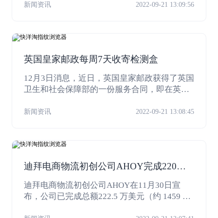
乐领域在中东的业绩非常好，Bigolive，Like
新闻资讯
2022-09-21 13:09:56
e，TikTok，Yala，Mico 等众多知名应用在中
东非常受欢迎，收入非常可观。
英国皇家邮政每周7天收寄检测盒
12月3日消息，近日，英国皇家邮政获得了英国
卫生和社会保障部的一份服务合同，即在英国
境内每周7天，从1.5万个优先信筒中收取测试
完的检测盒送往相关检测机构，同时增设了3.5
新闻资讯
2022-09-21 13:08:45
万个优先信筒用于每周6天接收检测盒。
迪拜电商物流初创公司AHOY完成220万
美元种子轮融资
迪拜电商物流初创公司AHOY在11月30日宣
布，公司已完成总额222.5 万美元（约 1459 万
人民币）的种子轮融资，参投企业为海湾合作