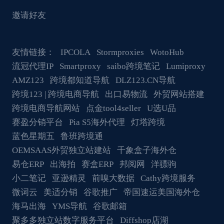
邀请好友
友情链接：
IPCOLA
Stormproxies
WotoHub
流冠代理IP
Smartproxy
saibo跨境笔记
Lumiproxy
AMZ123
跨境都知道导航
DLZ123.CN导航
跨境123 | 跨境电商导航
出口易物流
外贸网站搭建
跨境电商导航网站
点金tool4seller
U选U品
赛盈分销平台
Pia S5海外代理
灯塔跨境
蓝色星期五
鲁班跨境通
OEMSAAS外贸独立站建站
千象盒子海外仓
易仓ERP
出海拍
赛盒ERP
邦阅网
洋骠驹
小二笔记
亚逊精灵
前嗅大数据
Cathy跨境服务
微词云
美适分销
谷歌推广
帝国速运美国海外仓
海马出海
YMS导航
谷歌邮箱
聚多多独立站数字服务平台
Diffshop店湖